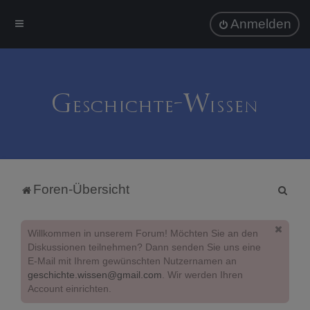
Anmelden
S
Foren-Übersicht
u
c
Willkommen in unserem Forum! Möchten Sie an den
h
Diskussionen teilnehmen? Dann senden Sie uns eine
E-Mail mit Ihrem gewünschten Nutzernamen an
e
geschichte.wissen@gmail.com
. Wir werden Ihren
Account einrichten.