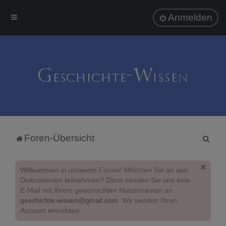
Anmelden
S
Foren-Übersicht
u
c
Willkommen in unserem Forum! Möchten Sie an den
h
Diskussionen teilnehmen? Dann senden Sie uns eine
E-Mail mit Ihrem gewünschten Nutzernamen an
e
geschichte.wissen@gmail.com
. Wir werden Ihren
Account einrichten.