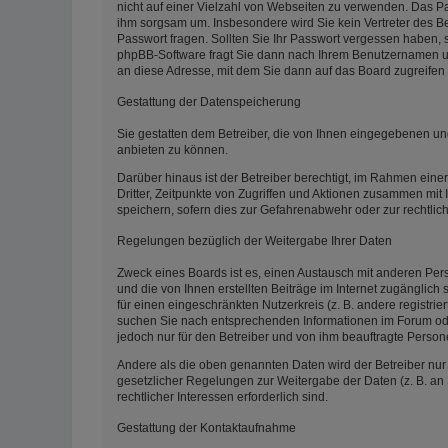
nicht auf einer Vielzahl von Webseiten zu verwenden. Das Pas
ihm sorgsam um. Insbesondere wird Sie kein Vertreter des Be
Passwort fragen. Sollten Sie Ihr Passwort vergessen haben,
phpBB-Software fragt Sie dann nach Ihrem Benutzernamen un
an diese Adresse, mit dem Sie dann auf das Board zugreifen
Gestattung der Datenspeicherung
Sie gestatten dem Betreiber, die von Ihnen eingegebenen un
anbieten zu können.
Darüber hinaus ist der Betreiber berechtigt, im Rahmen ein
Dritter, Zeitpunkte von Zugriffen und Aktionen zusammen mit
speichern, sofern dies zur Gefahrenabwehr oder zur rechtlic
Regelungen bezüglich der Weitergabe Ihrer Daten
Zweck eines Boards ist es, einen Austausch mit anderen Pers
und die von Ihnen erstellten Beiträge im Internet zugänglich
für einen eingeschränkten Nutzerkreis (z. B. andere registri
suchen Sie nach entsprechenden Informationen im Forum oder 
jedoch nur für den Betreiber und von ihm beauftragte Person
Andere als die oben genannten Daten wird der Betreiber nur m
gesetzlicher Regelungen zur Weitergabe der Daten (z. B. an 
rechtlicher Interessen erforderlich sind.
Gestattung der Kontaktaufnahme