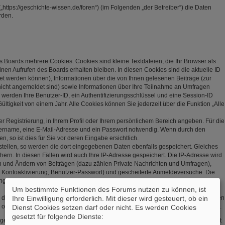
„https://geschichte-wissen.de/foren“) (im Folgenden „der Betreiber“) die Daten
rden.
s Boards mehrere Cookies. Cookies sind kleine Textdateien, die Ihr Browser als
en Aufrufen des Boards erhalten bleiben. In diesen Cookies sind die aktuelle ID
net werden können), Informationen über die von Ihnen gelesenen Beiträge (zur
nicht angemeldet sind) sowie Informationen über Ihre Teilnahme an Umfragen
r werden Ihre Benutzer-ID, ein Authentifizierungsschlüssel und eine Session-ID
tigkeit von einem Jahr. Alle Cookies können Sie jederzeit über die Funktion „Alle
er Registrierung, in Ihrem Profil oder Ihrem persönlichem Bereich angeben. Für die
zername, eine E-Mail-Adresse und ein Passwort notwendig. Wenn durch den
, so ist dies für Sie vor deren Eingabe ersichtlich.
stellen, so werden die dort eingegebenen Daten ebenfalls gespeichert. Gleiches
hern. In diesen Fällen wird auch Ihre IP-Adresse gespeichert. Die IP-Adresse wird
en und Ändern von Beiträgen (dazu zählen Private Nachrichten und Umfragen),
, Kontoaktivierung, Benutzer-Passwort) und gescheiterte Anmeldeversuche. Die
(User Agent) wird nur in der „Wer ist online?“-Funktion angezeigt und nicht
Um bestimmte Funktionen des Forums nutzen zu können, ist
Ihre Einwilligung erforderlich. Mit dieser wird gesteuert, ob ein
s, dass weitere Daten gespeichert werden. Dazu gehören Ihr Abstimmungsverhalten
 oder explizit von Ihnen gesetzte Lesezeichen oder Benachrichtigungsfunktionen.
Dienst Cookies setzen darf oder nicht. Es werden Cookies
gesetzt für folgende Dienste:
gespeichert, so dass es sicher ist. Jedoch wird Ihnen empfohlen, dieses Passwort