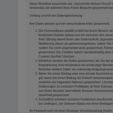
Diese Richtlinie beschreibt, wie „Geschichte-Wissen Forum“ (
verwendet, die während Ihres Foren-Besuchs gesammelt we
Umfang und Art der Datenspeicherung
Ihre Daten werden auf vier verschiedene Arten gesammelt:
Die Forensoftware phpBB erstellt bei Ihrem Besuch de
temporäre Dateien ablegt und die zwischen den einzeln
Ihrer Sitzung (damit Ihnen alle Seitenaufrufe zugeord
Markierung dieser als gelesen/ungelesen; sofern Sie 
(sofern Sie nicht angemeldet sind) gespeichert. Ferne
gespeichert. Die Cookies haben standardmäßig eine Gül
Cookies löschen“ löschen.
Weiterhin werden die Daten gespeichert, die Sie bei d
Registrierung sind mindestens ein eindeutiger Benut
Betreiber weitere Daten als notwendig festgelegt wurden
Wenn Sie einen Beitrag oder eine private Nachricht er
gilt, wenn Sie einen Beitrag als Entwurf zwischenspeic
weiterhin bei folgenden Aktionen gespeichert: Lösch
Änderungen an zentralen Profildaten (E-Mail-Adresse
von Ihrem Browser übermittelte Browser-Kennzeichnung 
dauerhaft gespeichert.
Schließlich erfordern einzelne Funktionen des Board
bei Umfragen, der Gelesen-Status von Ihren Beiträgen
Ihr Passwort wird mit einer Einwege-Verschlüsselung (Hash) 