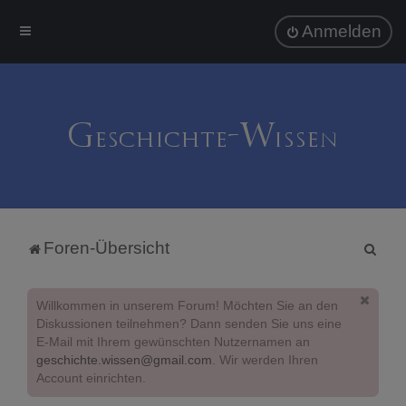
Anmelden
S
Foren-Übersicht
u
c
Willkommen in unserem Forum! Möchten Sie an den
h
Diskussionen teilnehmen? Dann senden Sie uns eine
E-Mail mit Ihrem gewünschten Nutzernamen an
e
geschichte.wissen@gmail.com
. Wir werden Ihren
Account einrichten.