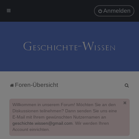
Anmelden
S
Foren-Übersicht
u
c
Willkommen in unserem Forum! Möchten Sie an den
h
Diskussionen teilnehmen? Dann senden Sie uns eine
E-Mail mit Ihrem gewünschten Nutzernamen an
e
geschichte.wissen@gmail.com
. Wir werden Ihren
Account einrichten.