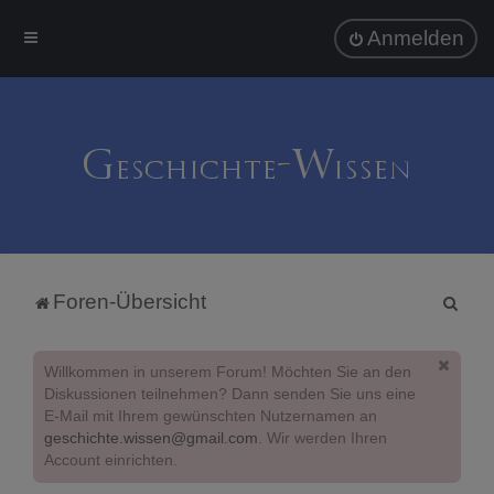
Anmelden
S
Foren-Übersicht
u
c
Willkommen in unserem Forum! Möchten Sie an den
h
Diskussionen teilnehmen? Dann senden Sie uns eine
E-Mail mit Ihrem gewünschten Nutzernamen an
e
geschichte.wissen@gmail.com
. Wir werden Ihren
Account einrichten.