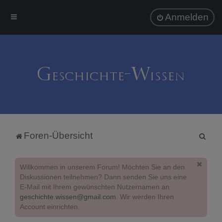
Anmelden
S
Foren-Übersicht
u
c
Willkommen in unserem Forum! Möchten Sie an den
h
Diskussionen teilnehmen? Dann senden Sie uns eine
E-Mail mit Ihrem gewünschten Nutzernamen an
e
geschichte.wissen@gmail.com
. Wir werden Ihren
Account einrichten.