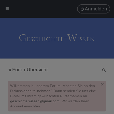
Anmelden
S
Foren-Übersicht
u
c
Willkommen in unserem Forum! Möchten Sie an den
h
Diskussionen teilnehmen? Dann senden Sie uns eine
E-Mail mit Ihrem gewünschten Nutzernamen an
e
geschichte.wissen@gmail.com
. Wir werden Ihren
Account einrichten.