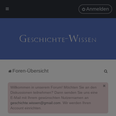
Anmelden
S
Foren-Übersicht
u
c
Willkommen in unserem Forum! Möchten Sie an den
h
Diskussionen teilnehmen? Dann senden Sie uns eine
E-Mail mit Ihrem gewünschten Nutzernamen an
e
geschichte.wissen@gmail.com
. Wir werden Ihren
Account einrichten.