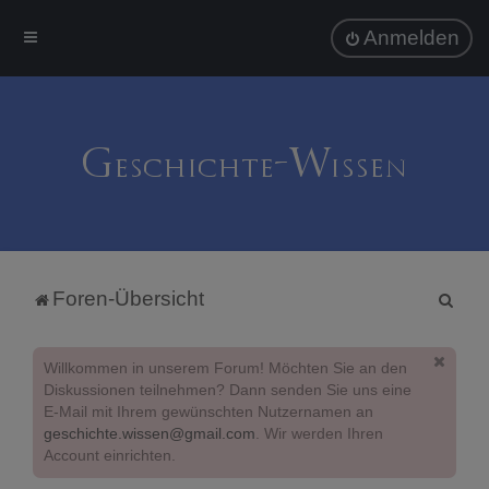
Anmelden
S
Foren-Übersicht
u
c
Willkommen in unserem Forum! Möchten Sie an den
h
Diskussionen teilnehmen? Dann senden Sie uns eine
E-Mail mit Ihrem gewünschten Nutzernamen an
e
geschichte.wissen@gmail.com
. Wir werden Ihren
Account einrichten.