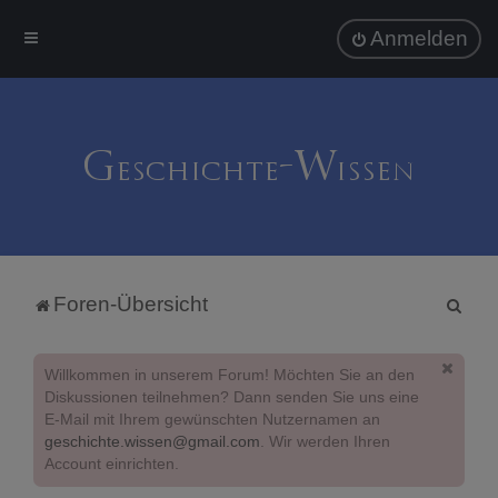
Anmelden
S
Foren-Übersicht
u
c
Willkommen in unserem Forum! Möchten Sie an den
h
Diskussionen teilnehmen? Dann senden Sie uns eine
E-Mail mit Ihrem gewünschten Nutzernamen an
e
geschichte.wissen@gmail.com
. Wir werden Ihren
Account einrichten.