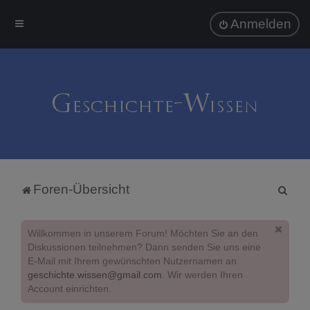
Anmelden
S
Foren-Übersicht
u
c
Willkommen in unserem Forum! Möchten Sie an den
h
Diskussionen teilnehmen? Dann senden Sie uns eine
E-Mail mit Ihrem gewünschten Nutzernamen an
e
geschichte.wissen@gmail.com
. Wir werden Ihren
Account einrichten.