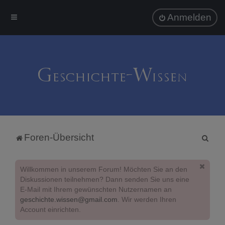
Anmelden
S
Foren-Übersicht
u
c
Willkommen in unserem Forum! Möchten Sie an den
h
Diskussionen teilnehmen? Dann senden Sie uns eine
E-Mail mit Ihrem gewünschten Nutzernamen an
e
geschichte.wissen@gmail.com
. Wir werden Ihren
Account einrichten.