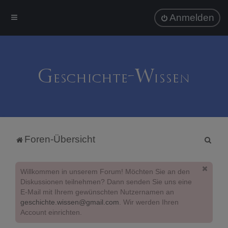
Anmelden
S
Foren-Übersicht
u
c
Willkommen in unserem Forum! Möchten Sie an den
h
Diskussionen teilnehmen? Dann senden Sie uns eine
E-Mail mit Ihrem gewünschten Nutzernamen an
e
geschichte.wissen@gmail.com
. Wir werden Ihren
Account einrichten.