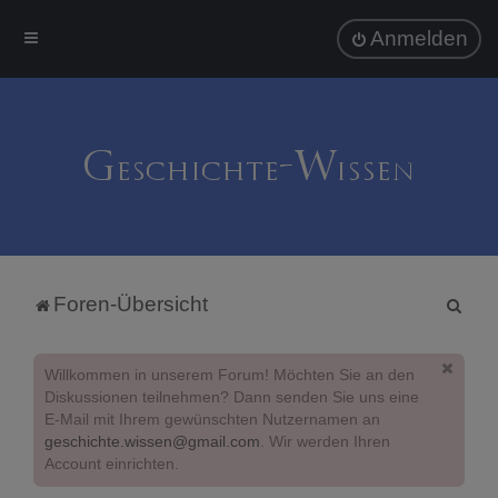
Anmelden
S
Foren-Übersicht
u
c
Willkommen in unserem Forum! Möchten Sie an den
h
Diskussionen teilnehmen? Dann senden Sie uns eine
E-Mail mit Ihrem gewünschten Nutzernamen an
e
geschichte.wissen@gmail.com
. Wir werden Ihren
Account einrichten.