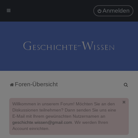
Anmelden
S
Foren-Übersicht
u
c
Willkommen in unserem Forum! Möchten Sie an den
h
Diskussionen teilnehmen? Dann senden Sie uns eine
E-Mail mit Ihrem gewünschten Nutzernamen an
e
geschichte.wissen@gmail.com
. Wir werden Ihren
Account einrichten.