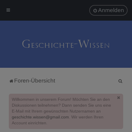
Anmelden
S
Foren-Übersicht
u
c
Willkommen in unserem Forum! Möchten Sie an den
h
Diskussionen teilnehmen? Dann senden Sie uns eine
E-Mail mit Ihrem gewünschten Nutzernamen an
e
geschichte.wissen@gmail.com
. Wir werden Ihren
Account einrichten.