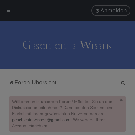
Anmelden
S
Foren-Übersicht
u
c
Willkommen in unserem Forum! Möchten Sie an den
h
Diskussionen teilnehmen? Dann senden Sie uns eine
E-Mail mit Ihrem gewünschten Nutzernamen an
e
geschichte.wissen@gmail.com
. Wir werden Ihren
Account einrichten.