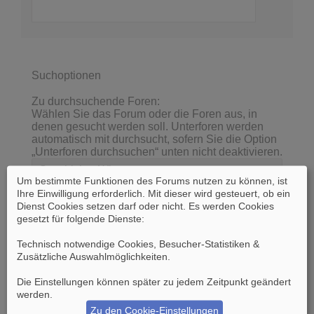
Suchoptionen
Zu durchsuchende Foren:
Wählen Sie das Forum oder die Foren aus, in
denen gesucht werden soll. Unterforen werden
automatisch mit durchsucht, sofern Sie die Option
„Unterforen durchsuchen“ unten nicht deaktivieren.
Um bestimmte Funktionen des Forums nutzen zu können, ist
Ihre Einwilligung erforderlich. Mit dieser wird gesteuert, ob ein
Dienst Cookies setzen darf oder nicht. Es werden Cookies
gesetzt für folgende Dienste:
Technisch notwendige Cookies, Besucher-Statistiken &
Zusätzliche Auswahlmöglichkeiten
.
Die Einstellungen können später zu jedem Zeitpunkt geändert
werden.
Unterforen durchsuchen:
Ja
Nein
Zu den Cookie-Einstellungen