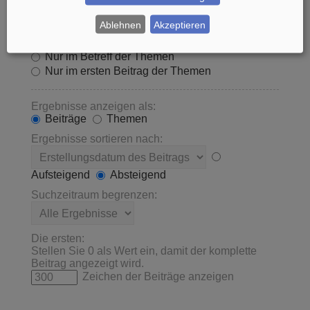
Innerhalb suchen:
Ablehnen
Akzeptieren
Betreff und Text der Beiträge
Nur im Text der Beiträge
Nur im Betreff der Themen
Nur im ersten Beitrag der Themen
Ergebnisse anzeigen als:
Beiträge
Themen
Ergebnisse sortieren nach:
Aufsteigend
Absteigend
Suchzeitraum begrenzen:
Die ersten:
Stellen Sie 0 als Wert ein, damit der komplette
Beitrag angezeigt wird.
Zeichen der Beiträge anzeigen