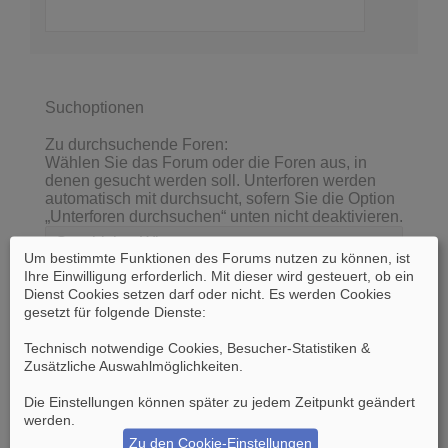
Suchoptionen
Zu durchsuchende Foren:
Wählen Sie das Forum oder die Foren aus, in
denen gesucht werden soll. Unterforen werden
automatisch mit durchsucht, sofern Sie die Option
„Unterforen durchsuchen“ unten nicht deaktivieren.
Um bestimmte Funktionen des Forums nutzen zu können, ist
Ihre Einwilligung erforderlich. Mit dieser wird gesteuert, ob ein
Dienst Cookies setzen darf oder nicht. Es werden Cookies
gesetzt für folgende Dienste:
Technisch notwendige Cookies, Besucher-Statistiken &
Zusätzliche Auswahlmöglichkeiten
.
Die Einstellungen können später zu jedem Zeitpunkt geändert
werden.
Unterforen durchsuchen:
Ja
Nein
Zu den Cookie-Einstellungen