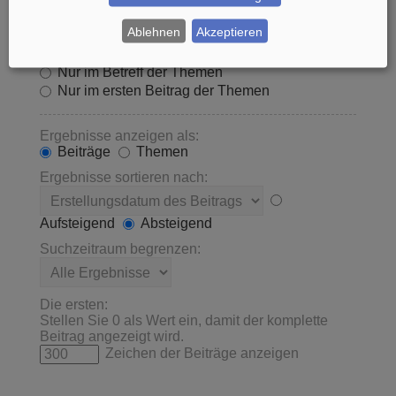
Innerhalb suchen:
Ablehnen
Akzeptieren
Betreff und Text der Beiträge
Nur im Text der Beiträge
Nur im Betreff der Themen
Nur im ersten Beitrag der Themen
Ergebnisse anzeigen als:
Beiträge
Themen
Ergebnisse sortieren nach:
Aufsteigend
Absteigend
Suchzeitraum begrenzen:
Die ersten:
Stellen Sie 0 als Wert ein, damit der komplette
Beitrag angezeigt wird.
Zeichen der Beiträge anzeigen