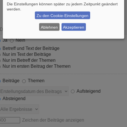
Die Einstellungen können später zu jedem Zeitpunkt geändert
werden.
Zu den Cookie-Einstellungen
Ablehnen
Akzeptieren
Ja
Nein
Betreff und Text der Beiträge
Nur im Text der Beiträge
Nur im Betreff der Themen
Nur im ersten Beitrag der Themen
Beiträge
Themen
Aufsteigend
Absteigend
Zeichen der Beiträge anzeigen