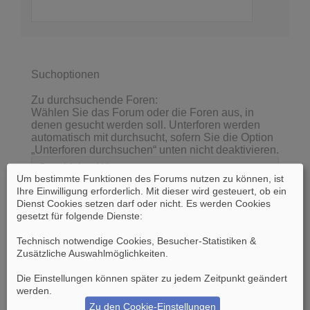
Suchoptionen
Zu durchsuchende Foren:
Wählen Sie das Forum oder die Foren aus, in
denen gesucht werden soll. Unterforen werden
automatisch mit durchsucht, sofern Sie die Option
„Unterforen durchsuchen“ unten nicht deaktivieren.
Um bestimmte Funktionen des Forums nutzen zu können, ist
Ihre Einwilligung erforderlich. Mit dieser wird gesteuert, ob ein
Dienst Cookies setzen darf oder nicht. Es werden Cookies
gesetzt für folgende Dienste:
Technisch notwendige Cookies, Besucher-Statistiken &
Zusätzliche Auswahlmöglichkeiten
.
Die Einstellungen können später zu jedem Zeitpunkt geändert
werden.
Unterforen durchsuchen:
Ja
Nein
Zu den Cookie-Einstellungen