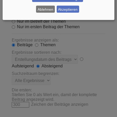
Innerhalb suchen:
Ablehnen
Akzeptieren
Betreff und Text der Beiträge
Nur im Text der Beiträge
Nur im Betreff der Themen
Nur im ersten Beitrag der Themen
Ergebnisse anzeigen als:
Beiträge
Themen
Ergebnisse sortieren nach:
Aufsteigend
Absteigend
Suchzeitraum begrenzen:
Die ersten:
Stellen Sie 0 als Wert ein, damit der komplette
Beitrag angezeigt wird.
Zeichen der Beiträge anzeigen