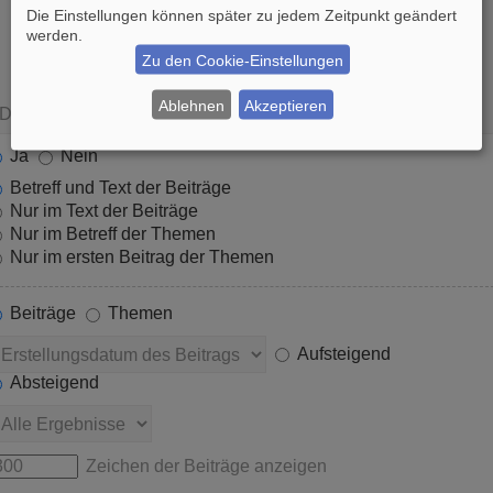
Die Einstellungen können später zu jedem Zeitpunkt geändert
werden.
Zu den Cookie-Einstellungen
Ablehnen
Akzeptieren
Ja
Nein
Betreff und Text der Beiträge
Nur im Text der Beiträge
Nur im Betreff der Themen
Nur im ersten Beitrag der Themen
Beiträge
Themen
Aufsteigend
Absteigend
Zeichen der Beiträge anzeigen