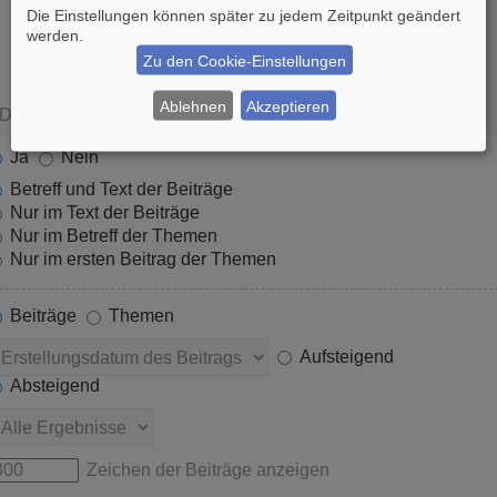
Die Einstellungen können später zu jedem Zeitpunkt geändert
werden.
Zu den Cookie-Einstellungen
Ablehnen
Akzeptieren
Ja
Nein
Betreff und Text der Beiträge
Nur im Text der Beiträge
Nur im Betreff der Themen
Nur im ersten Beitrag der Themen
Beiträge
Themen
Aufsteigend
Absteigend
Zeichen der Beiträge anzeigen