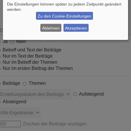
Die Einstellungen können später zu jedem Zeitpunkt geändert
werden.
Zu den Cookie-Einstellungen
Ablehnen
Akzeptieren
Ja
Nein
Betreff und Text der Beiträge
Nur im Text der Beiträge
Nur im Betreff der Themen
Nur im ersten Beitrag der Themen
Beiträge
Themen
Aufsteigend
Absteigend
Zeichen der Beiträge anzeigen