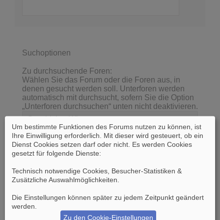
Suchoptionen
Zu durchsuchende Foren:
Wählen Sie das Forum oder die Foren aus, in
denen gesucht werden soll. Unterforen werden
automatisch mit durchsucht, sofern Sie die Option
„Unterforen durchsuchen“ unten nicht deaktivieren.
Um bestimmte Funktionen des Forums nutzen zu können, ist
Ihre Einwilligung erforderlich. Mit dieser wird gesteuert, ob ein
Dienst Cookies setzen darf oder nicht. Es werden Cookies
gesetzt für folgende Dienste:
Technisch notwendige Cookies, Besucher-Statistiken &
Zusätzliche Auswahlmöglichkeiten
.
Die Einstellungen können später zu jedem Zeitpunkt geändert
werden.
Unterforen durchsuchen:
Ja
Nein
Zu den Cookie-Einstellungen