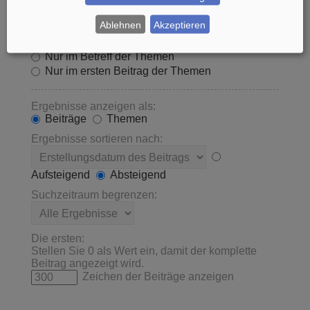
Innerhalb suchen:
Ablehnen
Akzeptieren
Betreff und Text der Beiträge
Nur im Text der Beiträge
Nur im Betreff der Themen
Nur im ersten Beitrag der Themen
Ergebnisse anzeigen als:
Beiträge
Themen
Ergebnisse sortieren nach:
Aufsteigend
Absteigend
Suchzeitraum begrenzen:
Die ersten:
Stellen Sie 0 als Wert ein, damit der komplette
Beitrag angezeigt wird.
Zeichen der Beiträge anzeigen