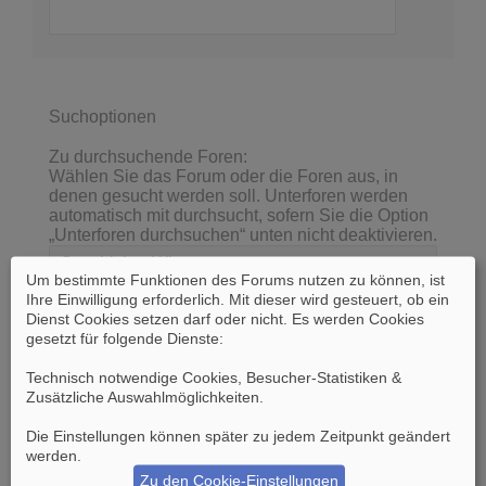
Suchoptionen
Zu durchsuchende Foren:
Wählen Sie das Forum oder die Foren aus, in
denen gesucht werden soll. Unterforen werden
automatisch mit durchsucht, sofern Sie die Option
„Unterforen durchsuchen“ unten nicht deaktivieren.
Um bestimmte Funktionen des Forums nutzen zu können, ist
Ihre Einwilligung erforderlich. Mit dieser wird gesteuert, ob ein
Dienst Cookies setzen darf oder nicht. Es werden Cookies
gesetzt für folgende Dienste:
Technisch notwendige Cookies, Besucher-Statistiken &
Zusätzliche Auswahlmöglichkeiten
.
Die Einstellungen können später zu jedem Zeitpunkt geändert
werden.
Unterforen durchsuchen:
Ja
Nein
Zu den Cookie-Einstellungen