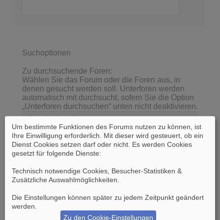
Suchoptionen
Zu durchsuchende Foren:
Wählen Sie das Forum oder die Foren aus, in
denen gesucht werden soll. Unterforen werden
automatisch mit durchsucht, sofern Sie die Option
„Unterforen durchsuchen“ unten nicht deaktivieren.
Um bestimmte Funktionen des Forums nutzen zu können, ist
Ihre Einwilligung erforderlich. Mit dieser wird gesteuert, ob ein
Dienst Cookies setzen darf oder nicht. Es werden Cookies
gesetzt für folgende Dienste:
Technisch notwendige Cookies, Besucher-Statistiken &
Zusätzliche Auswahlmöglichkeiten
.
Die Einstellungen können später zu jedem Zeitpunkt geändert
werden.
Unterforen durchsuchen:
Ja
Nein
Zu den Cookie-Einstellungen