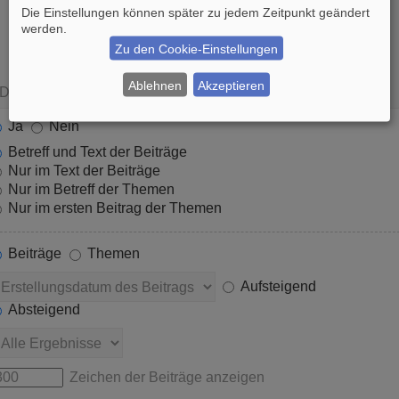
Die Einstellungen können später zu jedem Zeitpunkt geändert
werden.
Zu den Cookie-Einstellungen
Ablehnen
Akzeptieren
Ja
Nein
Betreff und Text der Beiträge
Nur im Text der Beiträge
Nur im Betreff der Themen
Nur im ersten Beitrag der Themen
Beiträge
Themen
Aufsteigend
Absteigend
Zeichen der Beiträge anzeigen