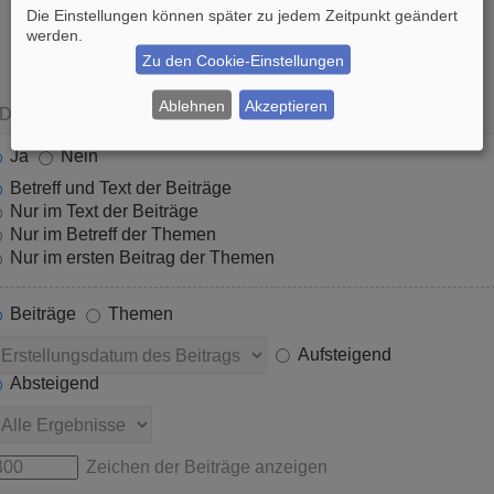
Die Einstellungen können später zu jedem Zeitpunkt geändert
werden.
Zu den Cookie-Einstellungen
Ablehnen
Akzeptieren
Ja
Nein
Betreff und Text der Beiträge
Nur im Text der Beiträge
Nur im Betreff der Themen
Nur im ersten Beitrag der Themen
Beiträge
Themen
Aufsteigend
Absteigend
Zeichen der Beiträge anzeigen