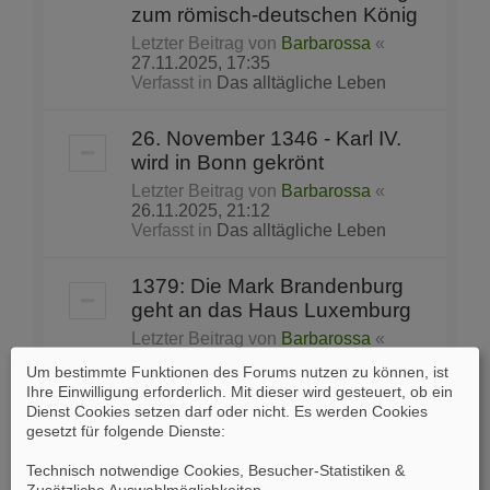
zum römisch-deutschen König
Letzter Beitrag von
Barbarossa
«
27.11.2025, 17:35
Verfasst in
Das alltägliche Leben
26. November 1346 - Karl IV.
wird in Bonn gekrönt
Letzter Beitrag von
Barbarossa
«
26.11.2025, 21:12
Verfasst in
Das alltägliche Leben
1379: Die Mark Brandenburg
geht an das Haus Luxemburg
Letzter Beitrag von
Barbarossa
«
15.11.2025, 19:00
Um bestimmte Funktionen des Forums nutzen zu können, ist
Verfasst in
Das alltägliche Leben
Ihre Einwilligung erforderlich. Mit dieser wird gesteuert, ob ein
Dienst Cookies setzen darf oder nicht. Es werden Cookies
gesetzt für folgende Dienste:
Petersdom
Letzter Beitrag von
Balduin
«
Technisch notwendige Cookies, Besucher-Statistiken &
29.08.2025, 18:27
Zusätzliche Auswahlmöglichkeiten
.