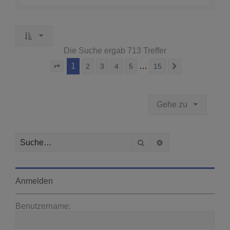
Die Suche ergab 713 Treffer
1
…
2
3
4
5
15
Seite
1
von
15
Nächste
Gehe zu
Suche
Erweiterte Suche
Anmelden
Benutzername: