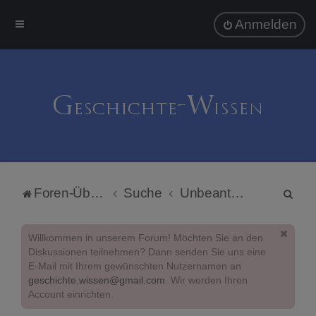
Anmelden
S
Foren-Übersicht
Suche
Unbeantwortete Themen
u
c
Willkommen in unserem Forum! Möchten Sie an den
h
Diskussionen teilnehmen? Dann senden Sie uns eine
E-Mail mit Ihrem gewünschten Nutzernamen an
e
geschichte.wissen@gmail.com
. Wir werden Ihren
Account einrichten.