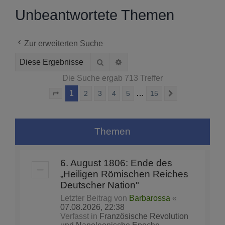
Unbeantwortete Themen
Zur erweiterten Suche
Suche
Erweiterte Suche
Die Suche ergab 713 Treffer
1
…
2
3
4
5
15
Seite
1
von
15
Nächste
Themen
6. August 1806: Ende des
„Heiligen Römischen Reiches
Deutscher Nation"
Letzter Beitrag von
Barbarossa
«
07.08.2026, 22:38
Verfasst in
Französische Revolution