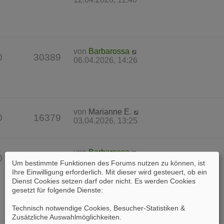
von
Barbarossa
0
30389
06.04.2026, 14:26
von
Marianne E.
0
16379
03.04.2026, 13:25
von
Barbarossa
0
37525
31.03.2026, 17:23
Um bestimmte Funktionen des Forums nutzen zu können, ist
Ihre Einwilligung erforderlich. Mit dieser wird gesteuert, ob ein
Dienst Cookies setzen darf oder nicht. Es werden Cookies
gesetzt für folgende Dienste:
Technisch notwendige Cookies, Besucher-Statistiken &
Zusätzliche Auswahlmöglichkeiten
.