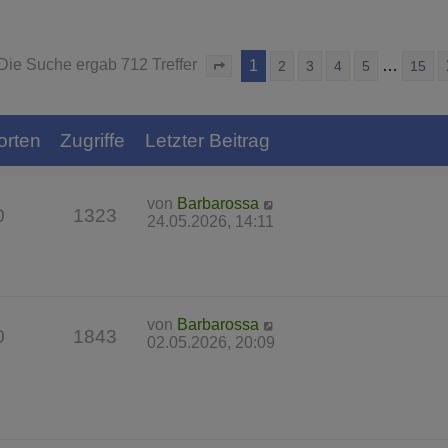
Die Suche ergab 712 Treffer
1
…
2
3
4
5
15
Seite
1
von
15
orten
Zugriffe
Letzter Beitrag
von
Barbarossa
0
1323
24.05.2026, 14:11
von
Barbarossa
0
1843
02.05.2026, 20:09