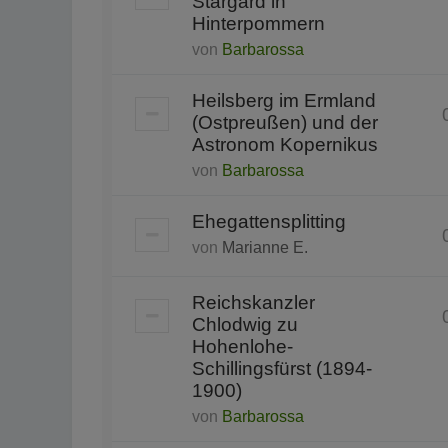
Stargard in
Hinterpommern
von
Barbarossa
Heilsberg im Ermland
(Ostpreußen) und der
Astronom Kopernikus
von
Barbarossa
Ehegattensplitting
von
Marianne E.
Reichskanzler
Chlodwig zu
Hohenlohe-
Schillingsfürst (1894-
1900)
von
Barbarossa