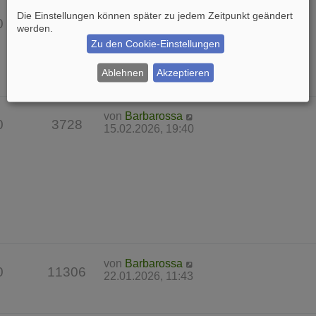
von
Barbarossa
Die Einstellungen können später zu jedem Zeitpunkt geändert
0
7621
22.03.2026, 17:25
werden.
Zu den Cookie-Einstellungen
Ablehnen
Akzeptieren
von
Barbarossa
0
3728
15.02.2026, 19:40
von
Barbarossa
0
11306
22.01.2026, 11:43