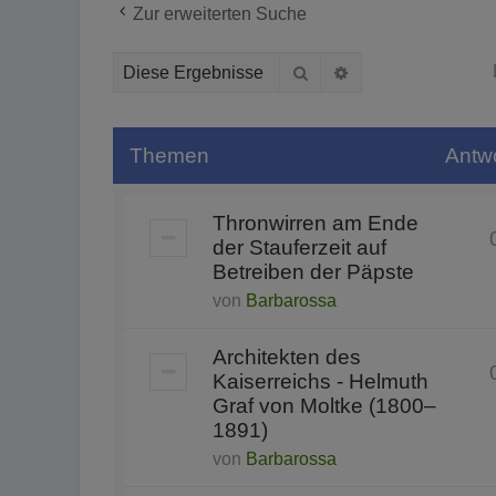
Zur erweiterten Suche
Suche
Erweiterte Suche
Themen
Antw
Thronwirren am Ende
der Stauferzeit auf
Betreiben der Päpste
von
Barbarossa
Architekten des
Kaiserreichs - Helmuth
Graf von Moltke (1800–
1891)
von
Barbarossa