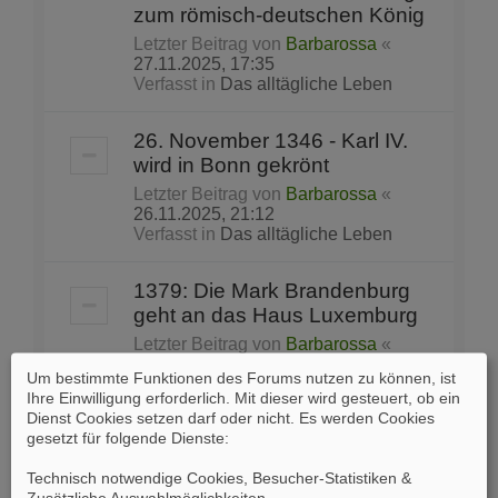
zum römisch-deutschen König
Letzter Beitrag von
Barbarossa
«
27.11.2025, 17:35
Verfasst in
Das alltägliche Leben
26. November 1346 - Karl IV.
wird in Bonn gekrönt
Letzter Beitrag von
Barbarossa
«
26.11.2025, 21:12
Verfasst in
Das alltägliche Leben
1379: Die Mark Brandenburg
geht an das Haus Luxemburg
Letzter Beitrag von
Barbarossa
«
15.11.2025, 19:00
Um bestimmte Funktionen des Forums nutzen zu können, ist
Verfasst in
Das alltägliche Leben
Ihre Einwilligung erforderlich. Mit dieser wird gesteuert, ob ein
Dienst Cookies setzen darf oder nicht. Es werden Cookies
gesetzt für folgende Dienste:
Petersdom
Letzter Beitrag von
Balduin
«
Technisch notwendige Cookies, Besucher-Statistiken &
29.08.2025, 18:27
Zusätzliche Auswahlmöglichkeiten
.