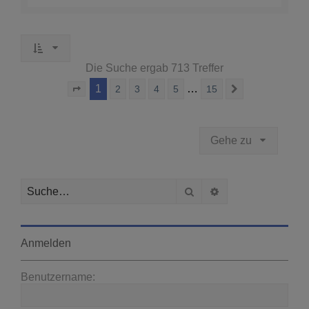
Die Suche ergab 713 Treffer
1
…
2
3
4
5
15
Seite
1
von
15
Nächste
Gehe zu
Suche
Erweiterte Suche
Anmelden
Benutzername: