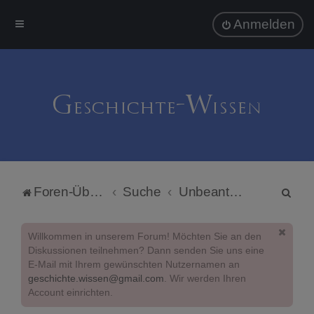
Anmelden
S
Foren-Übersicht
Suche
Unbeantwortete Themen
u
c
Willkommen in unserem Forum! Möchten Sie an den
h
Diskussionen teilnehmen? Dann senden Sie uns eine
E-Mail mit Ihrem gewünschten Nutzernamen an
e
geschichte.wissen@gmail.com
. Wir werden Ihren
Account einrichten.