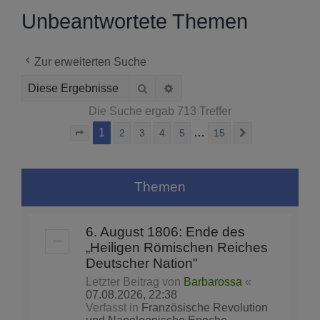
Unbeantwortete Themen
Zur erweiterten Suche
Suche
Erweiterte Suche
Die Suche ergab 713 Treffer
1
…
2
3
4
5
15
Seite
1
von
15
Nächste
Themen
6. August 1806: Ende des
„Heiligen Römischen Reiches
Deutscher Nation"
Letzter Beitrag von
Barbarossa
«
07.08.2026, 22:38
Verfasst in
Französische Revolution