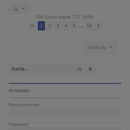
Die Suche ergab 712 Treffer
1
…
2
3
4
5
15
Seite
1
von
15
Nächste
Gehe zu
Suche
Erweiterte Suche
Anmelden
Benutzername:
Passwort: