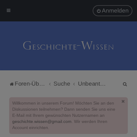
Anmelden
S
Foren-Übersicht
Suche
Unbeantwortete Themen
u
c
Willkommen in unserem Forum! Möchten Sie an den
h
Diskussionen teilnehmen? Dann senden Sie uns eine
E-Mail mit Ihrem gewünschten Nutzernamen an
e
geschichte.wissen@gmail.com
. Wir werden Ihren
Account einrichten.