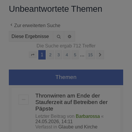
Unbeantwortete Themen
Zur erweiterten Suche
Suche
Erweiterte Suche
Die Suche ergab 712 Treffer
1
…
2
3
4
5
15
Seite
1
von
15
Nächste
Themen
Thronwirren am Ende der
Stauferzeit auf Betreiben der
Päpste
Letzter Beitrag von
Barbarossa
«
24.05.2026, 14:11
Verfasst in
Glaube und Kirche