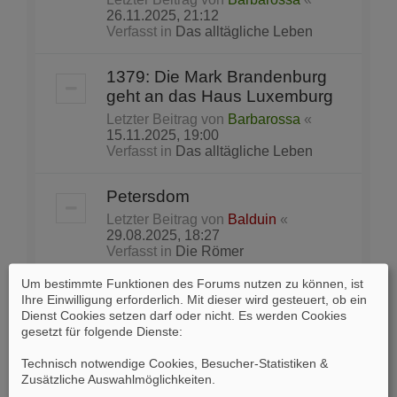
26.11.2025, 21:12
Verfasst in
Das alltägliche Leben
1379: Die Mark Brandenburg
geht an das Haus Luxemburg
Letzter Beitrag von
Barbarossa
«
15.11.2025, 19:00
Verfasst in
Das alltägliche Leben
Petersdom
Letzter Beitrag von
Balduin
«
29.08.2025, 18:27
Verfasst in
Die Römer
Um bestimmte Funktionen des Forums nutzen zu können, ist
Lieblingsbeschäftigung der
Ihre Einwilligung erforderlich. Mit dieser wird gesteuert, ob ein
Partei vor Wahlen in den USA:
Dienst Cookies setzen darf oder nicht. Es werden Cookies
gesetzt für folgende Dienste:
das „Gerrymandering“
Letzter Beitrag von
Skeptik
«
Technisch notwendige Cookies, Besucher-Statistiken &
22.08.2025, 15:20
Zusätzliche Auswahlmöglichkeiten
.
Verfasst in
Tagespolitik