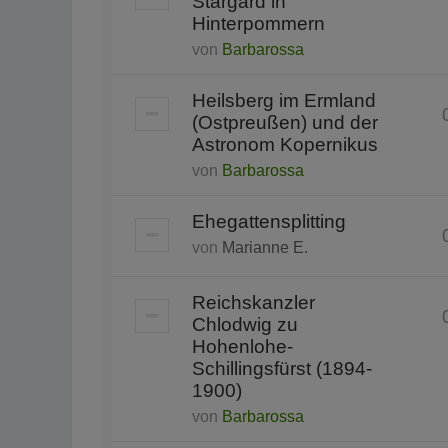
Stargard in
Hinterpommern
von
Barbarossa
Heilsberg im Ermland
(Ostpreußen) und der
Astronom Kopernikus
von
Barbarossa
Ehegattensplitting
von
Marianne E.
Reichskanzler
Chlodwig zu
Hohenlohe-
Schillingsfürst (1894-
1900)
von
Barbarossa