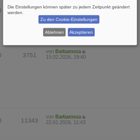
von
Barbarossa
Die Einstellungen können später zu jedem Zeitpunkt geändert
0
7646
22.03.2026, 17:25
werden.
Zu den Cookie-Einstellungen
Ablehnen
Akzeptieren
von
Barbarossa
0
3751
15.02.2026, 19:40
von
Barbarossa
0
11343
22.01.2026, 11:43