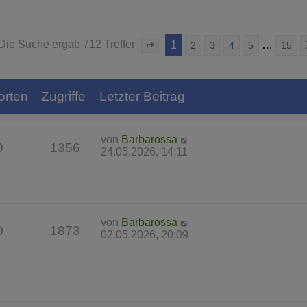
Die Suche ergab 712 Treffer
1
…
2
3
4
5
15
Seite
1
von
15
orten
Zugriffe
Letzter Beitrag
von
Barbarossa
0
1356
24.05.2026, 14:11
von
Barbarossa
0
1873
02.05.2026, 20:09