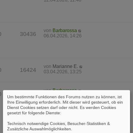
von
Barbarossa
0
30436
06.04.2026, 14:26
von
Marianne E.
0
16424
03.04.2026, 13:25
von
Barbarossa
0
37571
31.03.2026, 17:23
Um bestimmte Funktionen des Forums nutzen zu können, ist
Ihre Einwilligung erforderlich. Mit dieser wird gesteuert, ob ein
Dienst Cookies setzen darf oder nicht. Es werden Cookies
gesetzt für folgende Dienste:
Technisch notwendige Cookies, Besucher-Statistiken &
Zusätzliche Auswahlmöglichkeiten
.