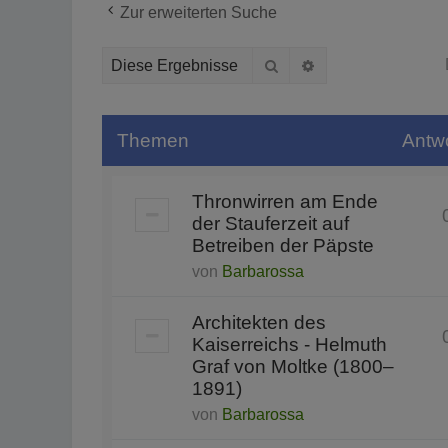
Zur erweiterten Suche
Suche
Erweiterte Suche
Themen
Antw
Thronwirren am Ende
der Stauferzeit auf
Betreiben der Päpste
von
Barbarossa
Architekten des
Kaiserreichs - Helmuth
Graf von Moltke (1800–
1891)
von
Barbarossa