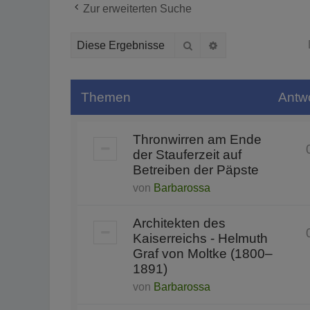
Zur erweiterten Suche
Suche
Erweiterte Suche
Themen
Antw
Thronwirren am Ende
der Stauferzeit auf
Betreiben der Päpste
von
Barbarossa
Architekten des
Kaiserreichs - Helmuth
Graf von Moltke (1800–
1891)
von
Barbarossa