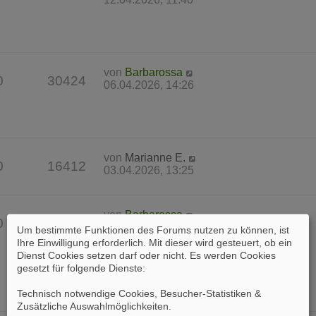
von
Barbarossa
0
30424
06.04.2026, 14:26
von
Marianne E.
0
16412
03.04.2026, 13:25
von
Barbarossa
0
37566
31.03.2026, 17:23
Um bestimmte Funktionen des Forums nutzen zu können, ist
Ihre Einwilligung erforderlich. Mit dieser wird gesteuert, ob ein
Dienst Cookies setzen darf oder nicht. Es werden Cookies
gesetzt für folgende Dienste:
Technisch notwendige Cookies, Besucher-Statistiken &
Zusätzliche Auswahlmöglichkeiten
.