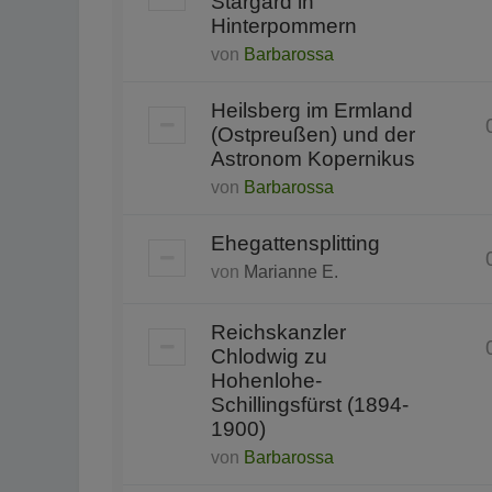
Stargard in
Hinterpommern
von
Barbarossa
Heilsberg im Ermland
(Ostpreußen) und der
Astronom Kopernikus
von
Barbarossa
Ehegattensplitting
von
Marianne E.
Reichskanzler
Chlodwig zu
Hohenlohe-
Schillingsfürst (1894-
1900)
von
Barbarossa