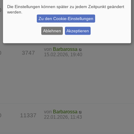
von
Barbarossa
Die Einstellungen können später zu jedem Zeitpunkt geändert
0
7642
22.03.2026, 17:25
werden.
Zu den Cookie-Einstellungen
Ablehnen
Akzeptieren
von
Barbarossa
0
3747
15.02.2026, 19:40
von
Barbarossa
0
11337
22.01.2026, 11:43