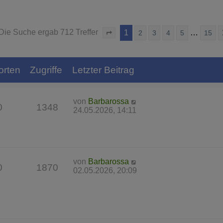
Die Suche ergab 712 Treffer
1
…
2
3
4
5
15
Seite
1
von
15
orten
Zugriffe
Letzter Beitrag
von
Barbarossa
0
1348
24.05.2026, 14:11
von
Barbarossa
0
1870
02.05.2026, 20:09