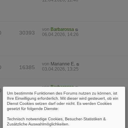
von
Barbarossa
0
30393
06.04.2026, 14:26
von
Marianne E.
0
16385
03.04.2026, 13:25
von
Barbarossa
0
37533
31.03.2026, 17:23
Um bestimmte Funktionen des Forums nutzen zu können, ist
Ihre Einwilligung erforderlich. Mit dieser wird gesteuert, ob ein
Dienst Cookies setzen darf oder nicht. Es werden Cookies
gesetzt für folgende Dienste:
Technisch notwendige Cookies, Besucher-Statistiken &
Zusätzliche Auswahlmöglichkeiten
.