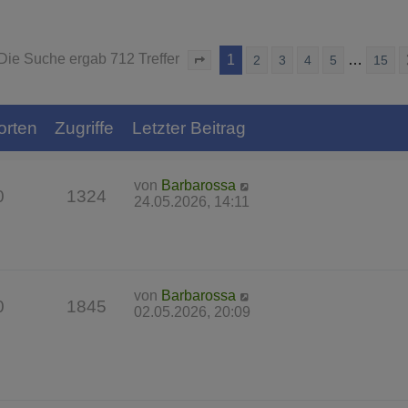
Die Suche ergab 712 Treffer
1
…
2
3
4
5
15
Seite
1
von
15
orten
Zugriffe
Letzter Beitrag
von
Barbarossa
0
1324
24.05.2026, 14:11
von
Barbarossa
0
1845
02.05.2026, 20:09