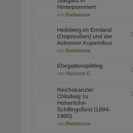
Stargard in
Hinterpommern
von
Barbarossa
Heilsberg im Ermland
(Ostpreußen) und der
Astronom Kopernikus
von
Barbarossa
Ehegattensplitting
von
Marianne E.
Reichskanzler
Chlodwig zu
Hohenlohe-
Schillingsfürst (1894-
1900)
von
Barbarossa