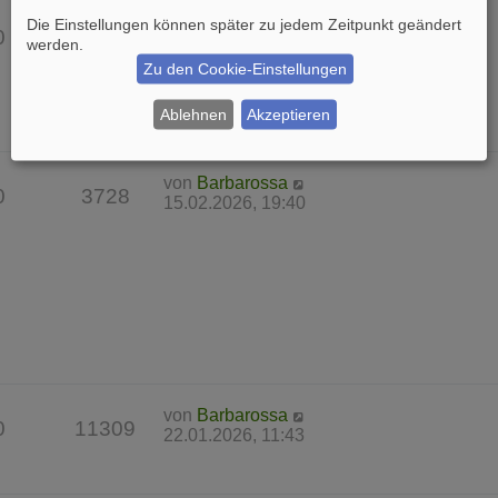
von
Barbarossa
Die Einstellungen können später zu jedem Zeitpunkt geändert
0
7622
22.03.2026, 17:25
werden.
Zu den Cookie-Einstellungen
Ablehnen
Akzeptieren
von
Barbarossa
0
3728
15.02.2026, 19:40
von
Barbarossa
0
11309
22.01.2026, 11:43