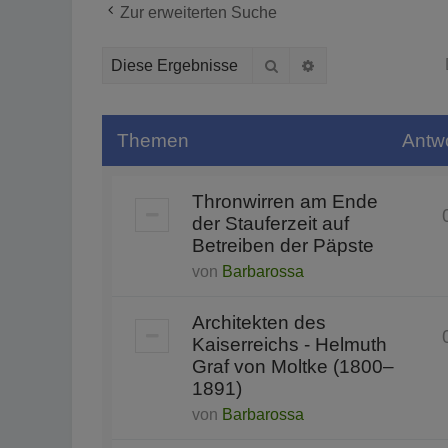
Zur erweiterten Suche
Suche
Erweiterte Suche
Themen
Antw
Thronwirren am Ende
der Stauferzeit auf
Betreiben der Päpste
von
Barbarossa
Architekten des
Kaiserreichs - Helmuth
Graf von Moltke (1800–
1891)
von
Barbarossa