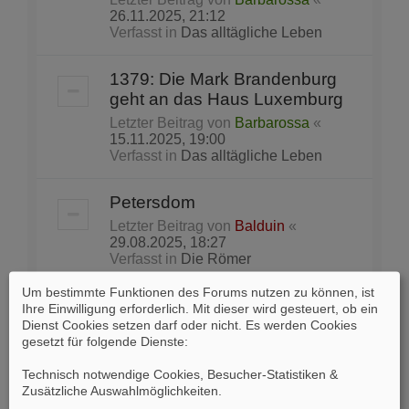
26.11.2025, 21:12
Verfasst in
Das alltägliche Leben
1379: Die Mark Brandenburg
geht an das Haus Luxemburg
Letzter Beitrag von
Barbarossa
«
15.11.2025, 19:00
Verfasst in
Das alltägliche Leben
Petersdom
Letzter Beitrag von
Balduin
«
29.08.2025, 18:27
Verfasst in
Die Römer
Um bestimmte Funktionen des Forums nutzen zu können, ist
Lieblingsbeschäftigung der
Ihre Einwilligung erforderlich. Mit dieser wird gesteuert, ob ein
Partei vor Wahlen in den USA:
Dienst Cookies setzen darf oder nicht. Es werden Cookies
gesetzt für folgende Dienste:
das „Gerrymandering“
Letzter Beitrag von
Skeptik
«
Technisch notwendige Cookies, Besucher-Statistiken &
22.08.2025, 15:20
Zusätzliche Auswahlmöglichkeiten
.
Verfasst in
Tagespolitik