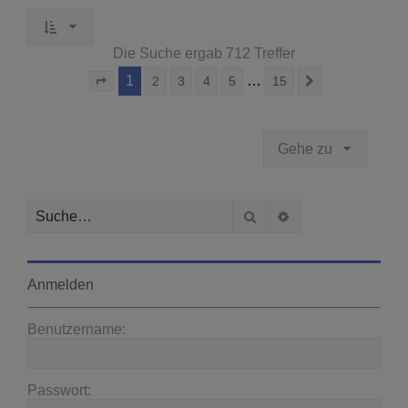
Die Suche ergab 712 Treffer
1
…
2
3
4
5
15
Seite
1
von
15
Nächste
Gehe zu
Suche
Erweiterte Suche
Anmelden
Benutzername:
Passwort: