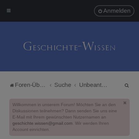
Anmelden
S
Foren-Übersicht
Suche
Unbeantwortete Themen
u
c
Willkommen in unserem Forum! Möchten Sie an den
h
Diskussionen teilnehmen? Dann senden Sie uns eine
E-Mail mit Ihrem gewünschten Nutzernamen an
e
geschichte.wissen@gmail.com
. Wir werden Ihren
Account einrichten.