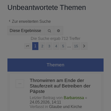
Unbeantwortete Themen
Zur erweiterten Suche
Suche
Erweiterte Suche
Die Suche ergab 712 Treffer
1
…
2
3
4
5
15
Seite
1
von
15
Nächste
Themen
Thronwirren am Ende der
Stauferzeit auf Betreiben der
Päpste
Letzter Beitrag von
Barbarossa
«
24.05.2026, 14:11
Verfasst in
Glaube und Kirche