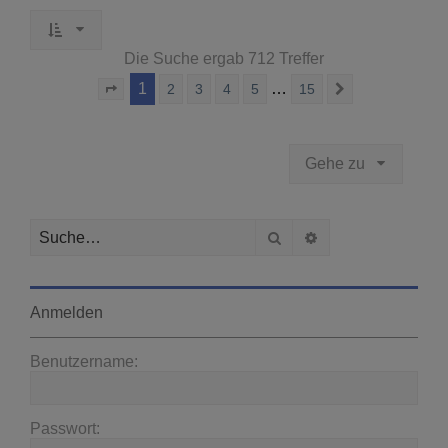
Die Suche ergab 712 Treffer
1
…
2
3
4
5
15
Seite
1
von
15
Nächste
Gehe zu
Suche
Erweiterte Suche
Anmelden
Benutzername:
Passwort: