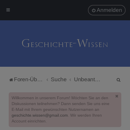
Anmelden
S
Foren-Übersicht
Suche
Unbeantwortete Themen
u
c
Willkommen in unserem Forum! Möchten Sie an den
h
Diskussionen teilnehmen? Dann senden Sie uns eine
E-Mail mit Ihrem gewünschten Nutzernamen an
e
geschichte.wissen@gmail.com
. Wir werden Ihren
Account einrichten.