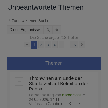
Unbeantwortete Themen
Zur erweiterten Suche
Suche
Erweiterte Suche
Die Suche ergab 712 Treffer
1
…
2
3
4
5
15
Seite
1
von
15
Nächste
Themen
Thronwirren am Ende der
Stauferzeit auf Betreiben der
Päpste
Letzter Beitrag von
Barbarossa
«
24.05.2026, 14:11
Verfasst in
Glaube und Kirche