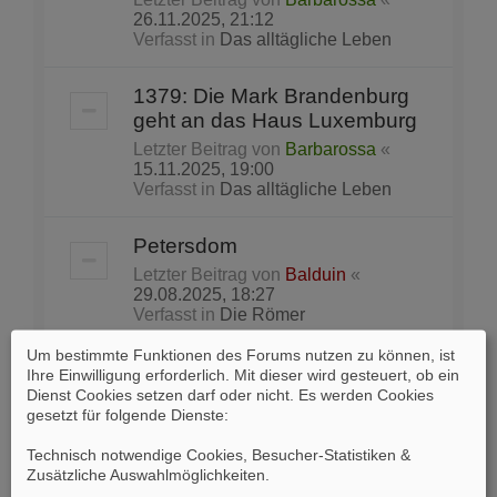
26.11.2025, 21:12
Verfasst in
Das alltägliche Leben
1379: Die Mark Brandenburg
geht an das Haus Luxemburg
Letzter Beitrag von
Barbarossa
«
15.11.2025, 19:00
Verfasst in
Das alltägliche Leben
Petersdom
Letzter Beitrag von
Balduin
«
29.08.2025, 18:27
Verfasst in
Die Römer
Um bestimmte Funktionen des Forums nutzen zu können, ist
Lieblingsbeschäftigung der
Ihre Einwilligung erforderlich. Mit dieser wird gesteuert, ob ein
Partei vor Wahlen in den USA:
Dienst Cookies setzen darf oder nicht. Es werden Cookies
gesetzt für folgende Dienste:
das „Gerrymandering“
Letzter Beitrag von
Skeptik
«
Technisch notwendige Cookies, Besucher-Statistiken &
22.08.2025, 15:20
Zusätzliche Auswahlmöglichkeiten
.
Verfasst in
Tagespolitik