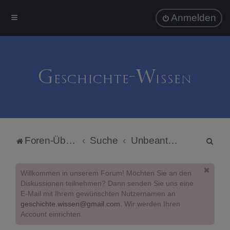
Anmelden
S
Foren-Übersicht
Suche
Unbeantwortete Themen
u
c
Willkommen in unserem Forum! Möchten Sie an den
h
Diskussionen teilnehmen? Dann senden Sie uns eine
E-Mail mit Ihrem gewünschten Nutzernamen an
e
geschichte.wissen@gmail.com
. Wir werden Ihren
Account einrichten.