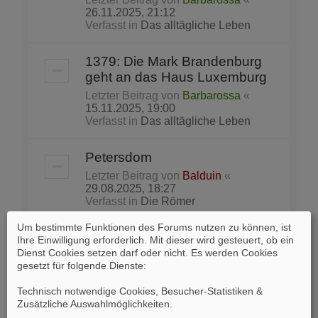
26.11.2025, 21:12
Verfasst in
Das alltägliche Leben
1379: Die Mark Brandenburg
geht an das Haus Luxemburg
Letzter Beitrag von
Barbarossa
«
15.11.2025, 19:00
Verfasst in
Das alltägliche Leben
Petersdom
Letzter Beitrag von
Balduin
«
29.08.2025, 18:27
Verfasst in
Die Römer
Um bestimmte Funktionen des Forums nutzen zu können, ist
Lieblingsbeschäftigung der
Ihre Einwilligung erforderlich. Mit dieser wird gesteuert, ob ein
Partei vor Wahlen in den USA:
Dienst Cookies setzen darf oder nicht. Es werden Cookies
gesetzt für folgende Dienste:
das „Gerrymandering“
Letzter Beitrag von
Skeptik
«
Technisch notwendige Cookies, Besucher-Statistiken &
22.08.2025, 15:20
Zusätzliche Auswahlmöglichkeiten
.
Verfasst in
Tagespolitik