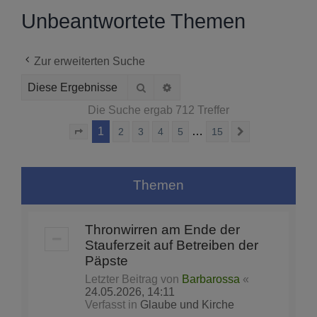
Unbeantwortete Themen
Zur erweiterten Suche
Suche
Erweiterte Suche
Die Suche ergab 712 Treffer
1
…
2
3
4
5
15
Seite
1
von
15
Nächste
Themen
Thronwirren am Ende der
Stauferzeit auf Betreiben der
Päpste
Letzter Beitrag von
Barbarossa
«
24.05.2026, 14:11
Verfasst in
Glaube und Kirche