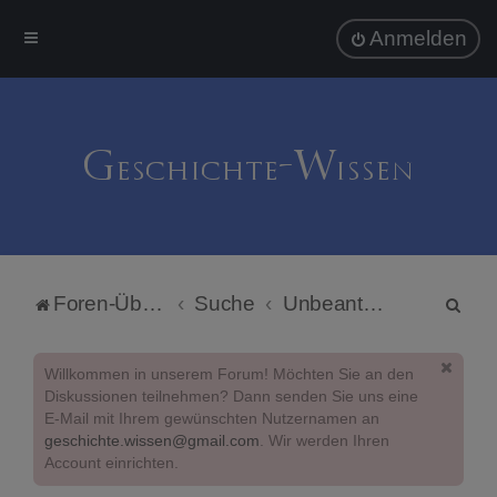
Anmelden
S
Foren-Übersicht
Suche
Unbeantwortete Themen
u
c
Willkommen in unserem Forum! Möchten Sie an den
h
Diskussionen teilnehmen? Dann senden Sie uns eine
E-Mail mit Ihrem gewünschten Nutzernamen an
e
geschichte.wissen@gmail.com
. Wir werden Ihren
Account einrichten.