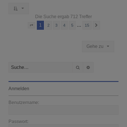
Die Suche ergab 712 Treffer
1
…
2
3
4
5
15
Seite
1
von
15
Nächste
Gehe zu
Suche
Erweiterte Suche
Anmelden
Benutzername:
Passwort: