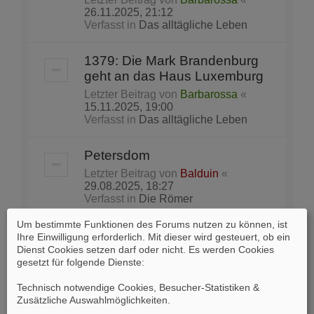
26.11.2025, 21:12
Verfasst in
Das alltägliche Leben
1379: Die Mark Brandenburg
geht an das Haus Luxemburg
Letzter Beitrag von
Barbarossa
«
15.11.2025, 19:00
Verfasst in
Das alltägliche Leben
Petersdom
Letzter Beitrag von
Balduin
«
29.08.2025, 18:27
Verfasst in
Die Römer
Um bestimmte Funktionen des Forums nutzen zu können, ist
Lieblingsbeschäftigung der
Ihre Einwilligung erforderlich. Mit dieser wird gesteuert, ob ein
Partei vor Wahlen in den USA:
Dienst Cookies setzen darf oder nicht. Es werden Cookies
gesetzt für folgende Dienste:
das „Gerrymandering“
Letzter Beitrag von
Skeptik
«
Technisch notwendige Cookies, Besucher-Statistiken &
22.08.2025, 15:20
Zusätzliche Auswahlmöglichkeiten
.
Verfasst in
Tagespolitik