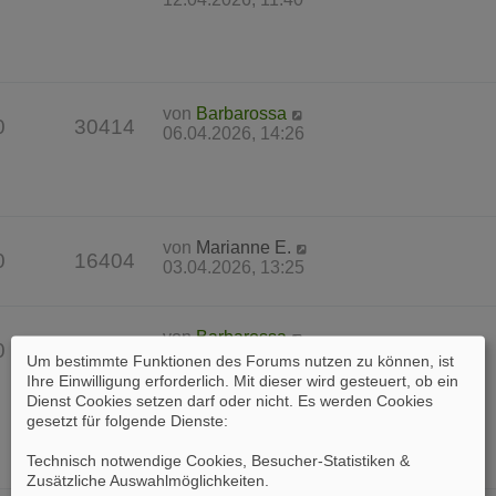
von
Barbarossa
0
30414
06.04.2026, 14:26
von
Marianne E.
0
16404
03.04.2026, 13:25
von
Barbarossa
0
37555
31.03.2026, 17:23
Um bestimmte Funktionen des Forums nutzen zu können, ist
Ihre Einwilligung erforderlich. Mit dieser wird gesteuert, ob ein
Dienst Cookies setzen darf oder nicht. Es werden Cookies
gesetzt für folgende Dienste:
Technisch notwendige Cookies, Besucher-Statistiken &
Zusätzliche Auswahlmöglichkeiten
.