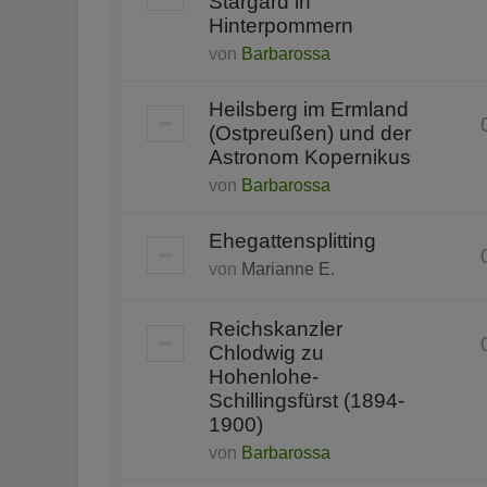
Stargard in
Hinterpommern
von
Barbarossa
Heilsberg im Ermland
(Ostpreußen) und der
Astronom Kopernikus
von
Barbarossa
Ehegattensplitting
von
Marianne E.
Reichskanzler
Chlodwig zu
Hohenlohe-
Schillingsfürst (1894-
1900)
von
Barbarossa