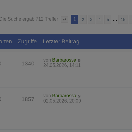
Die Suche ergab 712 Treffer
1
…
2
3
4
5
15
Seite
1
von
15
orten
Zugriffe
Letzter Beitrag
von
Barbarossa
0
1340
24.05.2026, 14:11
von
Barbarossa
0
1857
02.05.2026, 20:09