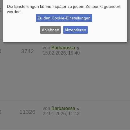
von
Barbarossa
Die Einstellungen können später zu jedem Zeitpunkt geändert
0
7635
22.03.2026, 17:25
werden.
Zu den Cookie-Einstellungen
Ablehnen
Akzeptieren
von
Barbarossa
0
3742
15.02.2026, 19:40
von
Barbarossa
0
11326
22.01.2026, 11:43