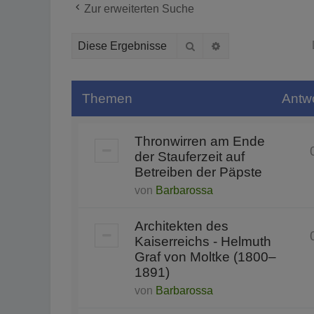
Zur erweiterten Suche
Suche
Erweiterte Suche
Themen
Antw
Thronwirren am Ende
der Stauferzeit auf
Betreiben der Päpste
von
Barbarossa
Architekten des
Kaiserreichs - Helmuth
Graf von Moltke (1800–
1891)
von
Barbarossa