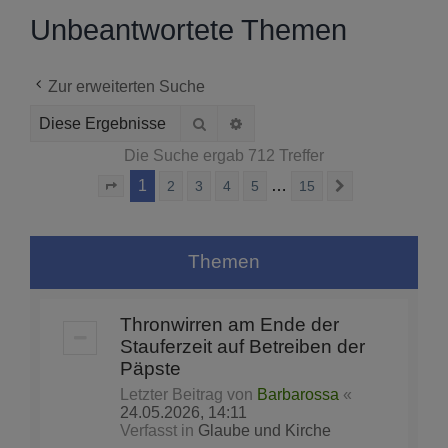
Unbeantwortete Themen
Zur erweiterten Suche
Suche
Erweiterte Suche
Die Suche ergab 712 Treffer
1
…
2
3
4
5
15
Seite
1
von
15
Nächste
Themen
Thronwirren am Ende der
Stauferzeit auf Betreiben der
Päpste
Letzter Beitrag von
Barbarossa
«
24.05.2026, 14:11
Verfasst in
Glaube und Kirche