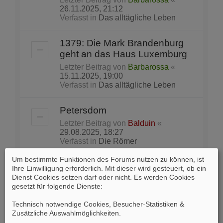
26.11.2025, 21:12
Verfasst in
Das alltägliche Leben
1379: Die Mark Brandenburg
geht an das Haus Luxemburg
Letzter Beitrag von
Barbarossa
«
15.11.2025, 19:00
Verfasst in
Das alltägliche Leben
Petersdom
Letzter Beitrag von
Balduin
«
29.08.2025, 18:27
Verfasst in
Die Römer
Um bestimmte Funktionen des Forums nutzen zu können, ist
Lieblingsbeschäftigung der
Ihre Einwilligung erforderlich. Mit dieser wird gesteuert, ob ein
Partei vor Wahlen in den USA:
Dienst Cookies setzen darf oder nicht. Es werden Cookies
gesetzt für folgende Dienste:
das „Gerrymandering“
Letzter Beitrag von
Skeptik
«
Technisch notwendige Cookies, Besucher-Statistiken &
22.08.2025, 15:20
Zusätzliche Auswahlmöglichkeiten
.
Verfasst in
Tagespolitik