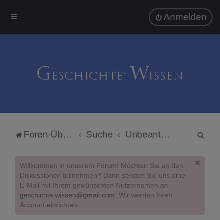
Anmelden
S
Foren-Übersicht
Suche
Unbeantwortete Themen
u
c
Willkommen in unserem Forum! Möchten Sie an den
h
Diskussionen teilnehmen? Dann senden Sie uns eine
E-Mail mit Ihrem gewünschten Nutzernamen an
e
geschichte.wissen@gmail.com
. Wir werden Ihren
Account einrichten.