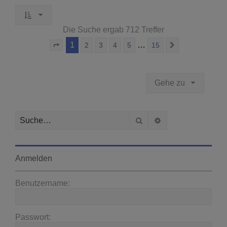
Die Suche ergab 712 Treffer
1
…
2
3
4
5
15
Seite
1
von
15
Nächste
Gehe zu
Suche
Erweiterte Suche
Anmelden
Benutzername:
Passwort: