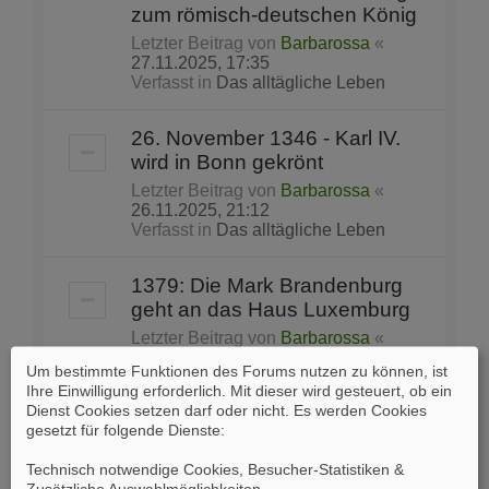
zum römisch-deutschen König
Letzter Beitrag von
Barbarossa
«
27.11.2025, 17:35
Verfasst in
Das alltägliche Leben
26. November 1346 - Karl IV.
wird in Bonn gekrönt
Letzter Beitrag von
Barbarossa
«
26.11.2025, 21:12
Verfasst in
Das alltägliche Leben
1379: Die Mark Brandenburg
geht an das Haus Luxemburg
Letzter Beitrag von
Barbarossa
«
15.11.2025, 19:00
Um bestimmte Funktionen des Forums nutzen zu können, ist
Verfasst in
Das alltägliche Leben
Ihre Einwilligung erforderlich. Mit dieser wird gesteuert, ob ein
Dienst Cookies setzen darf oder nicht. Es werden Cookies
gesetzt für folgende Dienste:
Petersdom
Letzter Beitrag von
Balduin
«
Technisch notwendige Cookies, Besucher-Statistiken &
29.08.2025, 18:27
Zusätzliche Auswahlmöglichkeiten
.