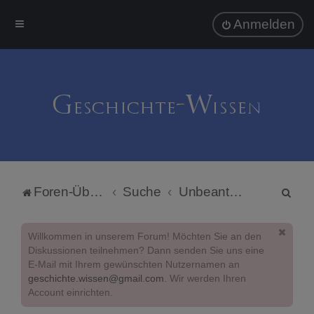
Anmelden
S
Foren-Übersicht
Suche
Unbeantwortete Themen
u
c
Willkommen in unserem Forum! Möchten Sie an den
h
Diskussionen teilnehmen? Dann senden Sie uns eine
E-Mail mit Ihrem gewünschten Nutzernamen an
e
geschichte.wissen@gmail.com
. Wir werden Ihren
Account einrichten.