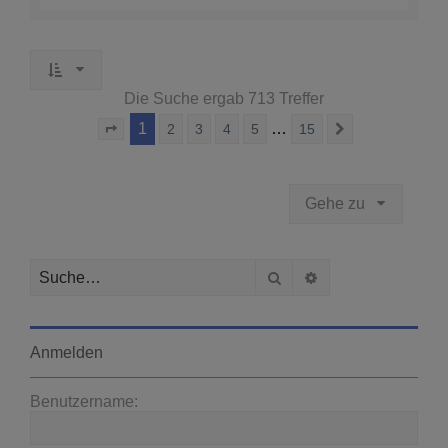
Die Suche ergab 713 Treffer
1
…
2
3
4
5
15
Seite
1
von
15
Nächste
Gehe zu
Suche
Erweiterte Suche
Anmelden
Benutzername: