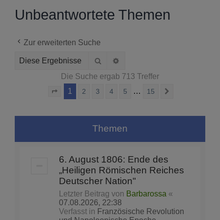
Unbeantwortete Themen
Zur erweiterten Suche
Suche
Erweiterte Suche
Die Suche ergab 713 Treffer
1
…
2
3
4
5
15
Seite
1
von
15
Nächste
Themen
6. August 1806: Ende des
„Heiligen Römischen Reiches
Deutscher Nation"
Letzter Beitrag von
Barbarossa
«
07.08.2026, 22:38
Verfasst in
Französische Revolution