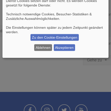
Dienst Cookies setzen darf oder nicht. Es werden Cookies
gesetzt für folgende Dienste:
Technisch notwendige Cookies, Besucher-Statistiken &
Die Suche ergab 0 Treffer • Seite
1
vo
Zusätzliche Auswahlmöglichkeiten
.
Die Einstellungen können später zu jedem Zeitpunkt geändert
den.
werden.
Zu den Cookie-Einstellungen
Die Suche ergab 0 Treffer • Seite
1
vo
Ablehnen
Akzeptieren
Gehe zu