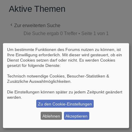
Aktive Themen
Zur erweiterten Suche
Die Suche ergab 0 Treffer • Seite
1
von
1
Um bestimmte Funktionen des Forums nutzen zu können, ist
Es wurden keine passenden Ergebnisse
Ihre Einwilligung erforderlich. Mit dieser wird gesteuert, ob ein
gefunden.
Dienst Cookies setzen darf oder nicht. Es werden Cookies
gesetzt für folgende Dienste:
Die Suche ergab 0 Treffer • Seite
1
von
1
Technisch notwendige Cookies, Besucher-Statistiken &
Zusätzliche Auswahlmöglichkeiten
.
Gehe zu
Die Einstellungen können später zu jedem Zeitpunkt geändert
werden.
Zu den Cookie-Einstellungen
Suche
Erweiterte Suche
Ablehnen
Akzeptieren