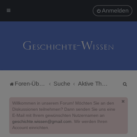
Anmelden
S
Foren-Übersicht
Suche
Aktive Themen
u
c
Willkommen in unserem Forum! Möchten Sie an den
h
Diskussionen teilnehmen? Dann senden Sie uns eine
E-Mail mit Ihrem gewünschten Nutzernamen an
e
geschichte.wissen@gmail.com
. Wir werden Ihren
Account einrichten.