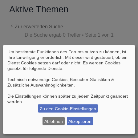
Aktive Themen
Zur erweiterten Suche
Die Suche ergab 0 Treffer • Seite
1
von
1
Um bestimmte Funktionen des Forums nutzen zu können, ist
Es wurden keine passenden Ergebnisse
Ihre Einwilligung erforderlich. Mit dieser wird gesteuert, ob ein
gefunden.
Dienst Cookies setzen darf oder nicht. Es werden Cookies
gesetzt für folgende Dienste:
Die Suche ergab 0 Treffer • Seite
1
von
1
Technisch notwendige Cookies, Besucher-Statistiken &
Zusätzliche Auswahlmöglichkeiten
.
Gehe zu
Die Einstellungen können später zu jedem Zeitpunkt geändert
werden.
Zu den Cookie-Einstellungen
Suche
Erweiterte Suche
Ablehnen
Akzeptieren