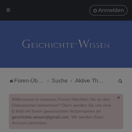
Anmelden
S
Foren-Übersicht
Suche
Aktive Themen
u
c
Willkommen in unserem Forum! Möchten Sie an den
h
Diskussionen teilnehmen? Dann senden Sie uns eine
E-Mail mit Ihrem gewünschten Nutzernamen an
e
geschichte.wissen@gmail.com
. Wir werden Ihren
Account einrichten.