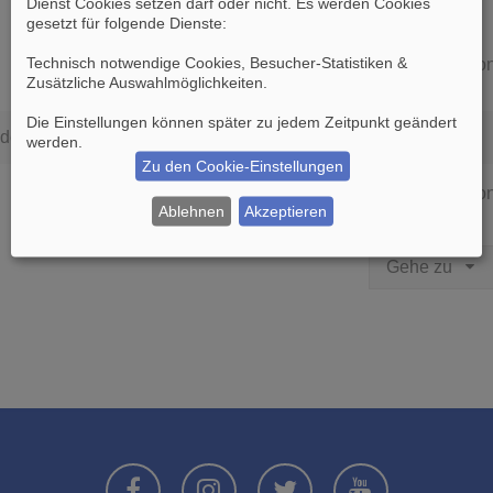
Dienst Cookies setzen darf oder nicht. Es werden Cookies
gesetzt für folgende Dienste:
Technisch notwendige Cookies, Besucher-Statistiken &
Die Suche ergab 0 Treffer • Seite
1
vo
Zusätzliche Auswahlmöglichkeiten
.
Die Einstellungen können später zu jedem Zeitpunkt geändert
den.
werden.
Zu den Cookie-Einstellungen
Die Suche ergab 0 Treffer • Seite
1
vo
Ablehnen
Akzeptieren
Gehe zu