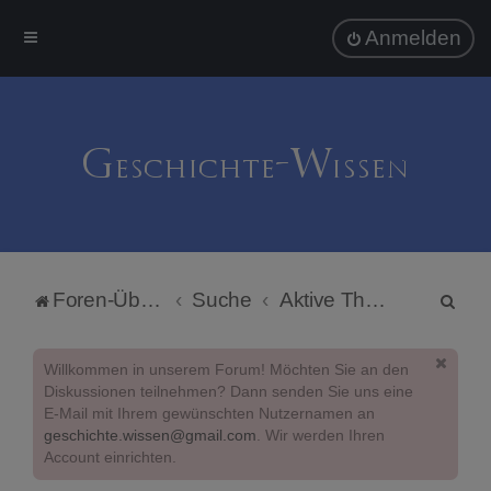
Anmelden
S
Foren-Übersicht
Suche
Aktive Themen
u
c
Willkommen in unserem Forum! Möchten Sie an den
h
Diskussionen teilnehmen? Dann senden Sie uns eine
E-Mail mit Ihrem gewünschten Nutzernamen an
e
geschichte.wissen@gmail.com
. Wir werden Ihren
Account einrichten.