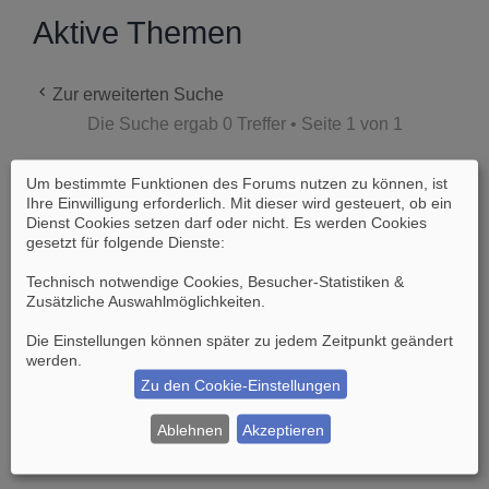
Aktive Themen
Zur erweiterten Suche
Die Suche ergab 0 Treffer • Seite
1
von
1
Um bestimmte Funktionen des Forums nutzen zu können, ist
Es wurden keine passenden Ergebnisse
Ihre Einwilligung erforderlich. Mit dieser wird gesteuert, ob ein
gefunden.
Dienst Cookies setzen darf oder nicht. Es werden Cookies
gesetzt für folgende Dienste:
Die Suche ergab 0 Treffer • Seite
1
von
1
Technisch notwendige Cookies, Besucher-Statistiken &
Zusätzliche Auswahlmöglichkeiten
.
Gehe zu
Die Einstellungen können später zu jedem Zeitpunkt geändert
werden.
Zu den Cookie-Einstellungen
Suche
Erweiterte Suche
Ablehnen
Akzeptieren