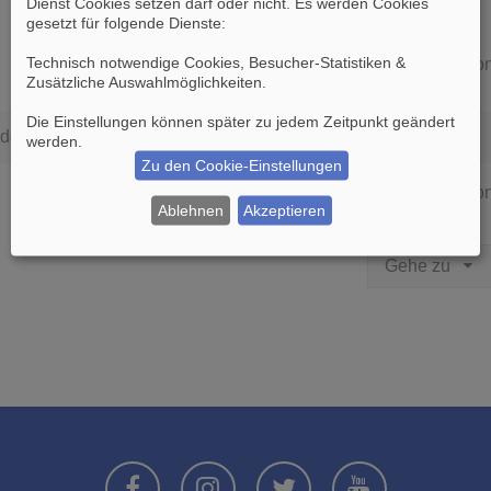
Dienst Cookies setzen darf oder nicht. Es werden Cookies
gesetzt für folgende Dienste:
Technisch notwendige Cookies, Besucher-Statistiken &
Die Suche ergab 0 Treffer • Seite
1
vo
Zusätzliche Auswahlmöglichkeiten
.
Die Einstellungen können später zu jedem Zeitpunkt geändert
den.
werden.
Zu den Cookie-Einstellungen
Die Suche ergab 0 Treffer • Seite
1
vo
Ablehnen
Akzeptieren
Gehe zu